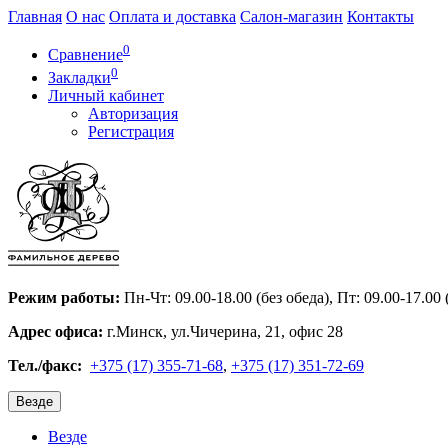
Главная
О нас
Оплата и доставка
Салон-магазин
Контакты
0
Сравнение
0
Закладки
Личный кабинет
Авторизация
Регистрация
Режим работы:
Пн-Чт: 09.00-18.00 (без обеда), Пт: 09.00-17.00
Адрес офиса:
г.Минск, ул.Чичерина, 21, офис 28
Тел./факс:
+375 (17) 355-71-68
,
+375 (17) 351-72-69
Везде
Везде